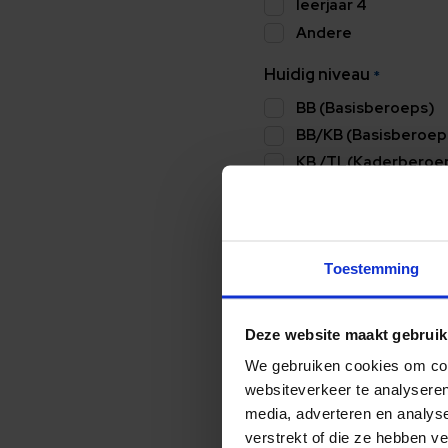
leerjaar 4
Andere
Huidig niveau
*
BB (Basisberoeps)
BB/KB (Basisberoe
KB /TL(Kaderberoe
TL of Mavo
Andere
Huidig profiel (indien 
Toestemming
Deze website maakt gebruik
0 van 50 max. aantal karakt
We gebruiken cookies om cont
websiteverkeer te analyseren
media, adverteren en analys
Niveau/richting dat je w
verstrekt of die ze hebben v