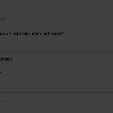
ters
 uw kind willen laten instromen?
kingen
n
ters