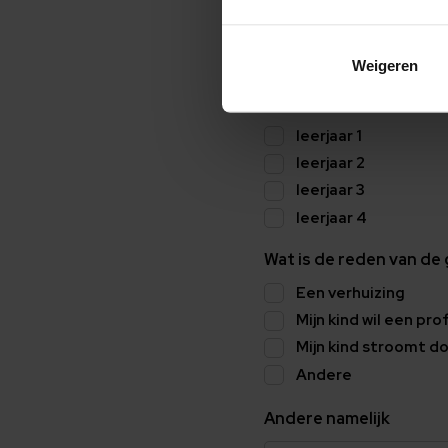
Basis
Kader
TL
Weigeren
Ik doe een aanvraag voor
leerjaar 1
leerjaar 2
leerjaar 3
leerjaar 4
Wat is de reden van de
Een verhuizing
Mijn kind wil een pro
Mijn kind stroomt d
Andere
Andere namelijk