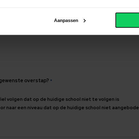
Aanpassen
 inschrijving voor leerjaar
*
 gewenste overstap?
*
fiel volgen dat op de huidige school niet te volgen is
oor naar een niveau dat op de huidige school niet aangebod