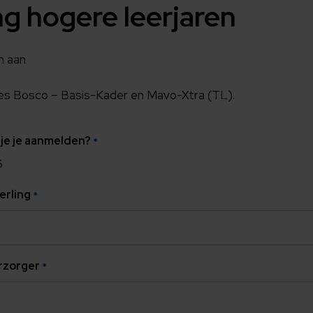
g hogere leerjaren
n aan
nes Bosco – Basis-Kader en Mavo-Xtra (TL).
 je je aanmelden?
*
6
erling
*
rzorger
*