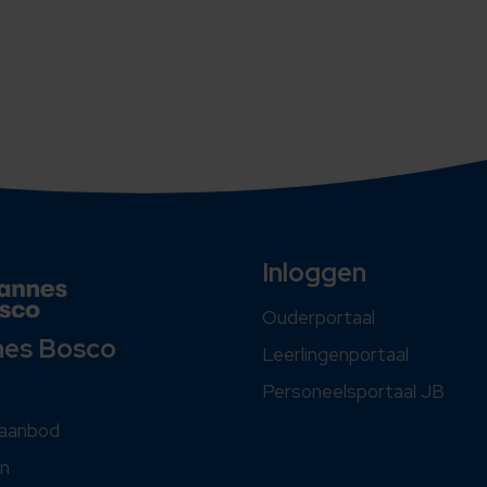
Inloggen
Ouderportaal
nes Bosco
Leerlingenportaal
Personeelsportaal JB
saanbod
n