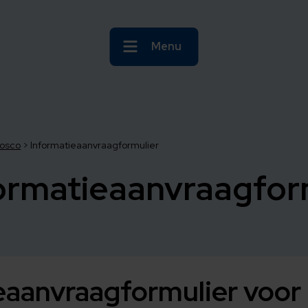
Menu
osco
>
Informatieaanvraagformulier
ormatieaanvraagfor
eaanvraagformulier voor