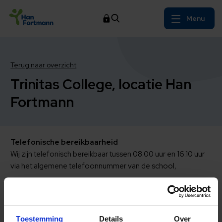
Menu
Terug naar overzicht
Trinitas College, locatie Han
Fortmann
Telefonische bereikbaarheid
Wij zijn telefonisch bereikbaar tussen 08.00 uur en 16.10 uur
via het algemene telefoonnummer van de school,
(072) 571 01 44.
Trinitas College, locatie Han Fortmann
Toestemming
Details
Over