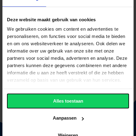
Bezoekadres:
Beukenlaan 1
1701 DA Heerhugowaard
Deze website maakt gebruik van cookies
Postadres:
We gebruiken cookies om content en advertenties te
Postbus 73
personaliseren, om functies voor social media te bieden
1700 AB Heerhugowaard
en om ons websiteverkeer te analyseren. Ook delen we
t (072) 571 01 44
informatie over uw gebruik van onze site met onze
e
infohf@trinitascollege.nl
partners voor social media, adverteren en analyse. Deze
partners kunnen deze gegevens combineren met andere
Andere pagina's in deze categorie
informatie die u aan ze heeft verstrekt of die ze hebben
Schoolleiding en decanen
verzameld op basis van uw gebruik van hun services.
Ondersteuningsteam
Contact- en vertrouwenspersonen
Deelraad, bevoegd gezag en inspectie
Alles toestaan
Aanpassen
Weigeren