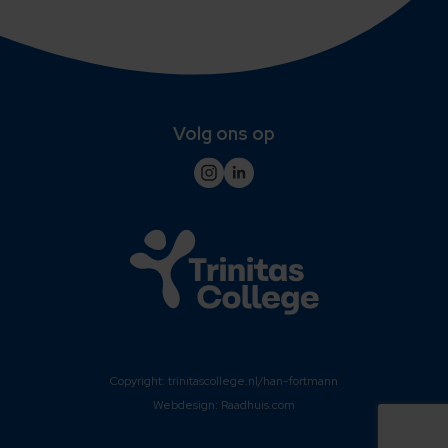
Volg ons op
Copyright:
trinitascollege.nl/han-fortmann
Webdesign:
Raadhuis.com