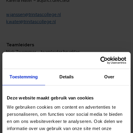
Karena Water – adjunct directeur
w.janssen@trinitascollege.nl
k.water@trinitascollege.nl
Teamleiders
Nick Zwemmer – teamleider brugklas
Robert Fuijkschot – teamleider leerjaar 2 en 3
Vacature- teamleider bovenbouw
Michiel Ubas – teamleider vwo bovenbouw
Toestemming
Details
Over
Deze website maakt gebruik van cookies
n.zwemmer@trinitascollege.nl
We gebruiken cookies om content en advertenties te
r.fuijkschot@trinitascollege.nl
personaliseren, om functies voor social media te bieden
en om ons websiteverkeer te analyseren. Ook delen we
m.ubas@trinitascollege.nl
informatie over uw gebruik van onze site met onze