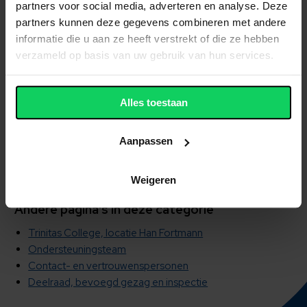
partners voor social media, adverteren en analyse. Deze
partners kunnen deze gegevens combineren met andere
Decanen
informatie die u aan ze heeft verstrekt of die ze hebben
Melody Peverelli – decaan havo
verzameld op basis van uw gebruik van hun services.
Pauline Smolders – decaan vwo
Alles toestaan
m.peverelli@trinitascollege.nl
Aanpassen
p.smolders@trinitascollege.nl
Weigeren
Andere pagina's in deze categorie
Trinitas College, locatie Han Fortmann
Ondersteuningsteam
Contact- en vertrouwenspersonen
Deelraad, bevoegd gezag en inspectie