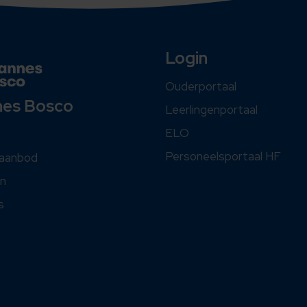
Login
Ouderportaal
nes Bosco
Leerlingenportaal
ELO
Personeelsportaal HF
saanbod
n
s