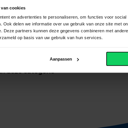
band met de keuze van een vervolgopleiding (bijvoorbeeld
 van cookies
rkingen in het ouderportaal aangegeven worden om wat voo
ent en advertenties te personaliseren, om functies voor social
nderwijsinstelling. Verlof wordt alleen toegekend buiten de
. Ook delen we informatie over uw gebruik van onze site met on
e. Deze partners kunnen deze gegevens combineren met andere i
erzameld op basis van uw gebruik van hun services.
of tijdens lesuren of schooldagen om deel te nemen aan t
s buitengewoon verlof aangevraagd te worden via het formu
Aanpassen
in deze categorie