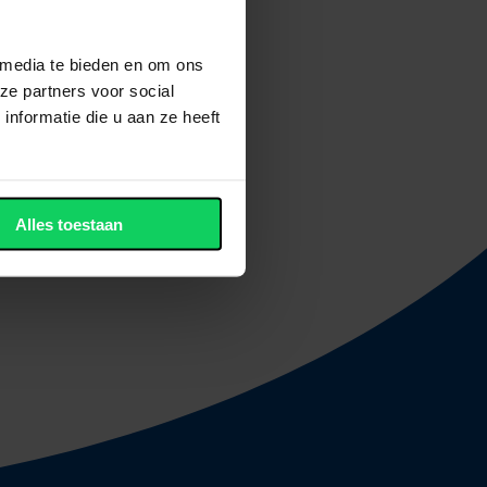
 het bezoeken van een
r een studieactiviteit
 media te bieden en om ons
 toetsweken en andere
ze partners voor social
nformatie die u aan ze heeft
opsportactiviteiten,
lier.
Alles toestaan