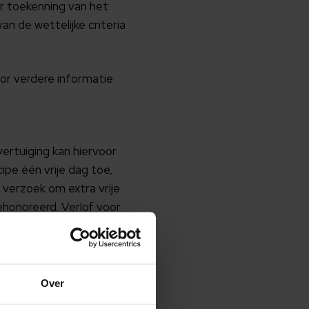
er toekenning van het
n de wettelijke criteria
or verdere informatie
vertuiging kan hiervoor
ipe één vrije dag toe,
 verzoek om extra vrije
ehonoreerd. Verlof voor
voren door één van de
rportaal door te geven.
Over