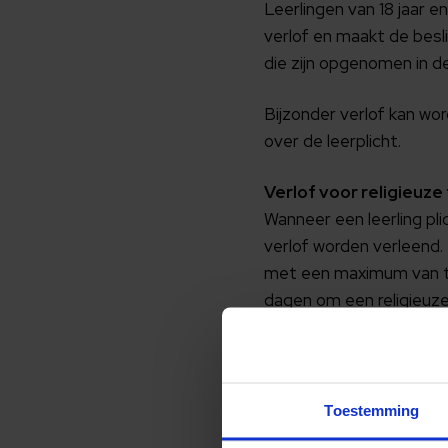
Leerlingen van 18 jaar 
verlof en maakt de besli
die zijn opgenomen in de
Bijzonder verlof kan w
over de leerplicht.
Verlof voor religieuz
Wanneer een leerling pli
verlof worden verleend. 
met een maximum van twe
dagen om een religieuze
een leerling vanwege ee
ouders aan de directeu
Tijdens toetsweken wor
Toestemming
Verlof voor bezoek aa