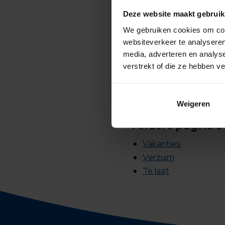
Voor afwezigheid in ver
Deze website maakt gebruik
open dag) kan mij opme
We gebruiken cookies om cont
het gaat en bij welke o
websiteverkeer te analyseren
toetsmomenten om.
media, adverteren en analys
verstrekt of die ze hebben v
Topsportregeling
Het aanvragen voor verl
dient door de ouders al
Weigeren
Andere pagina's 
Vakanties
Verzuim
Te laat