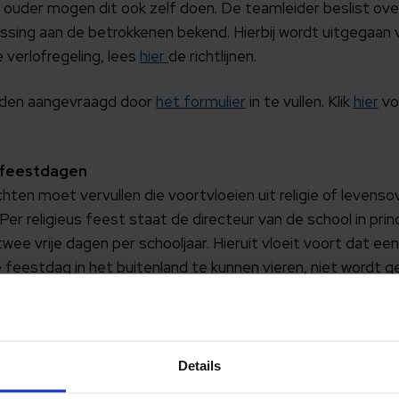
en ouder mogen dit ook zelf doen. De teamleider beslist ov
ssing aan de betrokkenen bekend. Hierbij wordt uitgegaan va
 verlofregeling, lees
hier
de richtlijnen.
orden aangevraagd door
het formulier
in te vullen. Klik
hier
vo
e feestdagen
chten moet vervullen die voortvloeien uit religie of levenso
Per religieus feest staat de directeur van de school in princ
e vrije dagen per schooljaar. Hieruit vloeit voort dat een
 feestdag in het buitenland te kunnen vieren, niet wordt g
n religieuze feestdag dient ten minste twee dagen van te
r te worden gemeld door een absentiemelding via het oude
dt er geen verlof toegekend.
Details
n vervolgopleiding