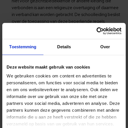
niet voor gezichtsbedekkende of andere kleding die
verbonden is aan een religieuze overtuiging of daarmee
in verband kan worden gebracht. De schoolleiding beslist
over de toepassing van deze beperkende regels.
Behoudens deze beperkingen hebben leerlingen een
grote vrijheid om eruit te zien zoals ze dat willen.
Het gebruik van kauwgom is niet toegestaan. Eten en
Toestemming
Details
Over
drinken mag alleen in de aula.
Het gebruik van een mobiele telefoon, smartwatch,
tablet, e.d., is niet toegestaan in de school en op het
Deze website maakt gebruik van cookies
schoolterrein. De telefoon is thuis of in de kluis tijdens
schooltijden. Het ophalen van de telefoon na inname
We gebruiken cookies om content en advertenties te
gebeurt uitsluiten tussen 16.00 uur en 16.10 uur bij de
personaliseren, om functies voor social media te bieden
receptie.
en om ons websiteverkeer te analyseren. Ook delen we
Fietsen en bromfietsen worden geplaatst in de daartoe
informatie over uw gebruik van onze site met onze
bestemde rekken en moeten altijd op slot worden gezet.
partners voor social media, adverteren en analyse. Deze
De school is niet aansprakelijk voor beschadigingen of
partners kunnen deze gegevens combineren met andere
diefstal.
informatie die u aan ze heeft verstrekt of die ze hebben
Aan het gebruik van internet en audio zijn voorwaarden
verzameld op basis van uw gebruik van hun services.