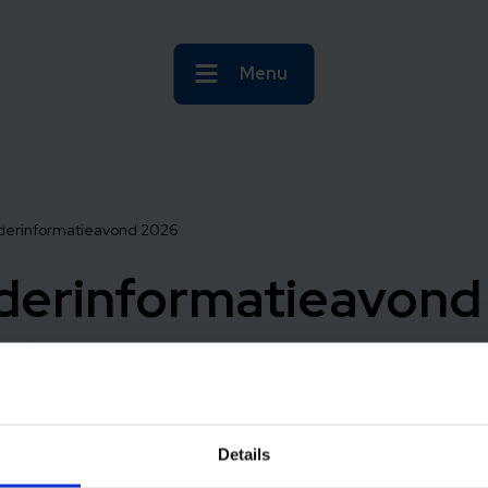
Menu
erinformatieavond 2026
derinformatieavond
26
Details