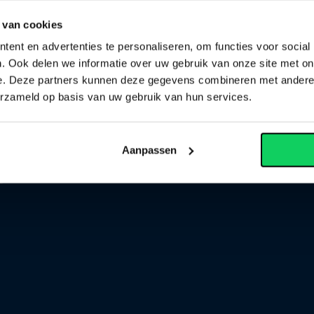
 van cookies
Login
ent en advertenties te personaliseren, om functies voor social
Ouderportaal
. Ook delen we informatie over uw gebruik van onze site met on
nes Bosco
e. Deze partners kunnen deze gegevens combineren met andere i
Leerlingenportaal
erzameld op basis van uw gebruik van hun services.
ELO
Personeelsportaal HF
saanbod
Aanpassen
n
s