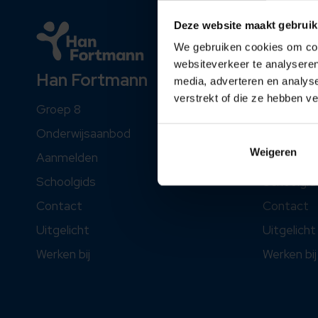
Deze website maakt gebruik
We gebruiken cookies om cont
websiteverkeer te analyseren
Johan
Han Fortmann
media, adverteren en analys
verstrekt of die ze hebben v
Groep 8
Groep 8
Onderwij
Onderwijsaanbod
Weigeren
Aanmelde
Aanmelden
Schoolgid
Schoolgids
Contact
Contact
Uitgelicht
Uitgelicht
Werken bij
Werken bij