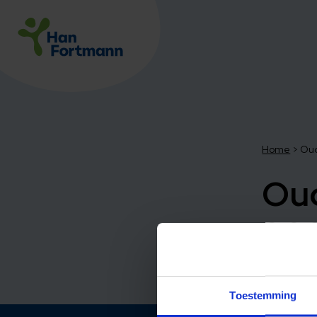
Home
>
Oud
Ou
20
Toestemming