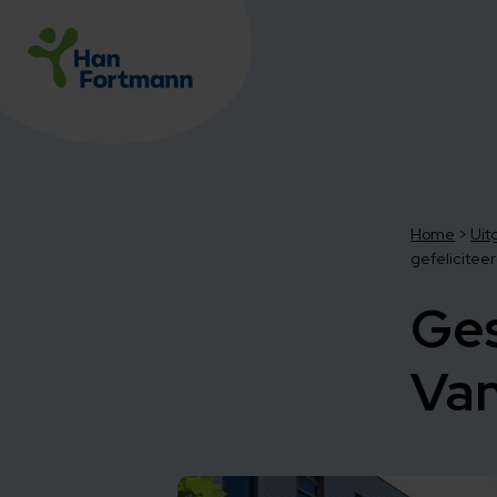
Home
>
Uit
gefeliciteer
Ges
Van