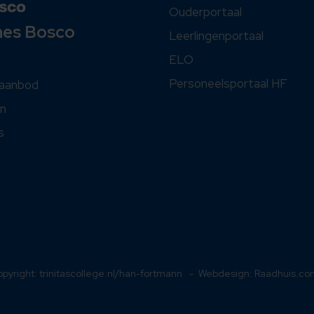
Ouderportaal
nes Bosco
Leerlingenportaal
ELO
Personeelsportaal HF
saanbod
n
s
opyright:
trinitascollege.nl/han-fortmann
Webdesign:
Raadhuis.co