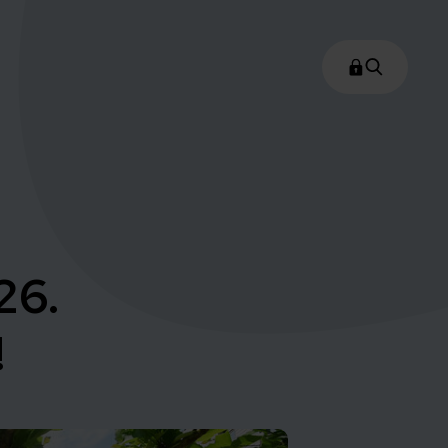
26.
!