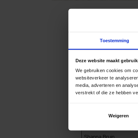
(geslaagden die geen t
Toestemming
VWO Gymnasium
Deze website maakt gebruik
We gebruiken cookies om cont
Keanaley Komproe
websiteverkeer te analyseren
media, adverteren en analys
verstrekt of die ze hebben v
VWO Atheneum
Jian Borst
Weigeren
Jelmer Bosma
Shanna Bruin