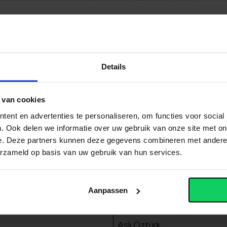
oestemming hebben gegeven voor publicatie zijn niet verm
Details
Havo
 van cookies
ent en advertenties te personaliseren, om functies voor social
Jamie Bishesar
. Ook delen we informatie over uw gebruik van onze site met on
Naut Goudsblom
e. Deze partners kunnen deze gegevens combineren met andere i
erzameld op basis van uw gebruik van hun services.
Elisa Kuipers
Sofie Mantel
Aanpassen
Tess Nieman
Asli Öztürk